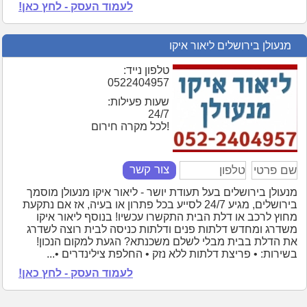
לעמוד העסק - לחץ כאן!
מנעולן בירושלים ליאור איקו
טלפון נייד:
0522404957
שעות פעילות:
24/7
!לכל מקרה חירום
צור קשר
מנעולן בירושלים בעל תעודת יושר - ליאור איקו מנעולן מוסמך
בירושלים, מגיע 24/7 לסייע בכל פתרון או בעיה, אז אם נתקעת
מחוץ לרכב או דלת הבית התקשרו עכשיו! בנוסף ליאור איקו
משדרג ומחדש דלתות פנים ודלתות כניסה לבית רוצה לשדרג
את הדלת בבית מבלי לשלם משכנתא? הגעת למקום הנכון!
בשירות: • פריצת דלתות ללא נזק • החלפת צילינדרים •...
לעמוד העסק - לחץ כאן!