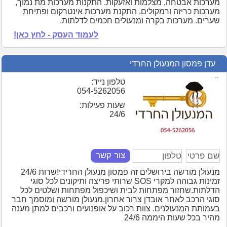
מערכות אבטחה, מצלמות ואזעקות. התקנות מערכות מת נמוך,
מערכות כריזה ורמקולים. התקנת מערכות אינטרקום ופתיחת
שערים. מערכות בקרה ומנעולים חכמים לדלתות.
לעמוד העסק - לחץ כאן!
עדן פמסון המנעולן החרדי
טלפון נייד:
054-5262056
שעות פעילות:
24/6
צור קשר
מנעולן מורשה בירושלים זה פמסון מנעולן החרידי!שרות 24/6
זמינות גבוהה למקרי SOS שרותי פריצה ותיקונים לכל סוגי
הדלתות.שחזור מפתחות לבית ושיכפול מפתחות ושלטים לכל
סוגי הרכב לאחר אובדן צרור אחרון.מנעולן מורשה ומוסמך חבר
בעמותת המנעולנים. צוות רכוב על אופנועים ורכבים למתן מענה
מהיר בכל שעות היממה 24/6