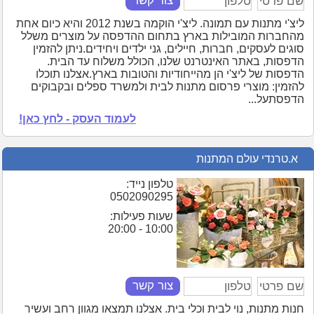
צור קשר
ליצ'י מתנות עם תמונה. ליצ'י הוקמה בשנת 2012 והיא כיום אחת
מהחברות המובילות בארץ בתחום ההדפסה על מוצרים משלל
סוגים לעסקים, חברות, חיילים, גני ילדים ויחידים.ניתן להזמין
הדפסות, באתר האינטרנט שלנו, הכולל משלוח עד הבית.
הדפסות של ליצ'י הן מהייחודיות והטובות בארץ.אצלנו תוכלו
להזמין: מוצרי פרסום מתנות לבית ולמשרד ספלים ובקבוקים
הדפסתעל...
לעמוד העסק - לחץ כאן!
א.טרנדי עולם המתנות
טלפון נייד:
0502090295
שעות פעילות:
10:00 - 20:00
צור קשר
חנות מתנות, נוי לבית וכלי בית. אצלנו תמצאו מגוון רחב ועשיר