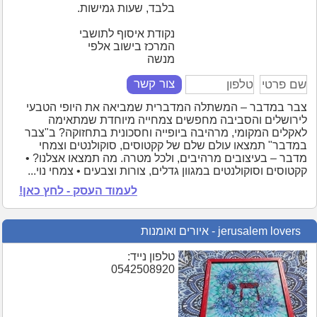
בלבד, שעות גמישות.
נקודת איסוף לתושבי
המרכז בישוב אלפי
מנשה
צור קשר
צבר במדבר – המשתלה המדברית שמביאה את היופי הטבעי
לירושלים והסביבה מחפשים צמחייה מיוחדת שמתאימה
לאקלים המקומי, מרהיבה ביופייה וחסכונית בתחזוקה? ב"צבר
במדבר" תמצאו עולם שלם של קקטוסים, סוקולנטים וצמחי
מדבר – בעיצובים מרהיבים, ולכל מטרה. מה תמצאו אצלנו? •
קקטוסים וסוקולנטים במגוון גדלים, צורות וצבעים • צמחי נוי...
לעמוד העסק - לחץ כאן!
jerusalem lovers - איורים ואומנות
טלפון נייד:
0542508920