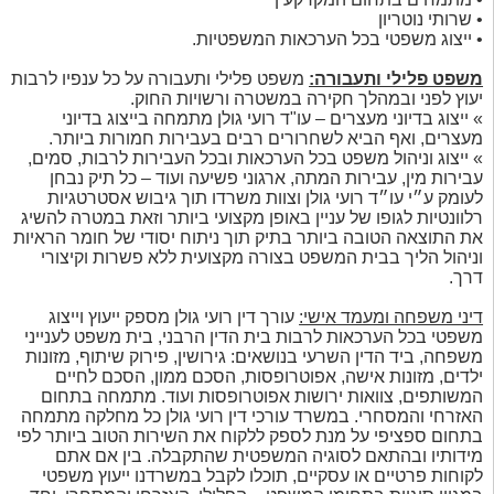
• שרותי נוטריון
• ייצוג משפטי בכל הערכאות המשפטיות.
משפט פלילי ותעבורה:
משפט פלילי ותעבורה על כל ענפיו לרבות
יעוץ לפני ובמהלך חקירה במשטרה ורשויות החוק.
» ייצוג בדיוני מעצרים – עו"ד רועי גולן מתמחה בייצוג בדיוני
מעצרים, ואף הביא לשחרורים רבים בעבירות חמורות ביותר.
» ייצוג וניהול משפט בכל הערכאות ובכל העבירות לרבות, סמים,
עבירות מין, עבירות המתה, ארגוני פשיעה ועוד – כל תיק נבחן
לעומק ע״י עו״ד רועי גולן וצוות משרדו תוך גיבוש אסטרטגיות
רלוונטיות לגופו של עניין באופן מקצועי ביותר וזאת במטרה להשיג
את התוצאה הטובה ביותר בתיק תוך ניתוח יסודי של חומר הראיות
וניהול הליך בבית המשפט בצורה מקצועית ללא פשרות וקיצורי
דרך.
דיני משפחה ומעמד אישי:
עורך דין רועי גולן מספק ייעוץ וייצוג
משפטי בכל הערכאות לרבות בית הדין הרבני, בית משפט לענייני
משפחה, ביד הדין השרעי בנושאים: גירושין, פירוק שיתוף, מזונות
ילדים, מזונות אישה, אפוטרופסות, הסכם ממון, הסכם לחיים
המשותפים, צוואות ירושות אפוטרופסות ועוד. מתמחה בתחום
האזרחי והמסחרי. במשרד עורכי דין רועי גולן כל מחלקה מתמחה
בתחום ספציפי על מנת לספק ללקוח את השירות הטוב ביותר לפי
מידותיו ובהתאם לסוגיה המשפטית שהתקבלה. בין אם אתם
לקוחות פרטיים או עסקיים, תוכלו לקבל במשרדנו ייעוץ משפטי