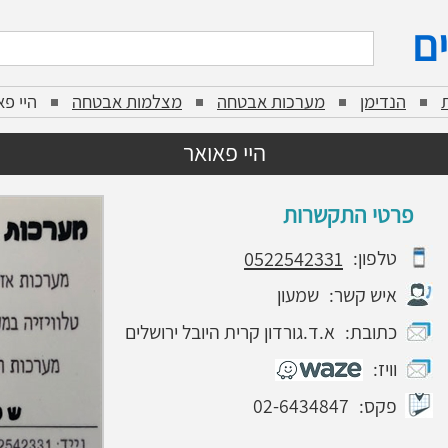
ם
הנדימן
מערכות אבטחה
מצלמות אבטחה
היי פא
היי פאואר
פרטי התקשרות
טלפון:
0522542331
איש קשר:
שמעון
כתובת:
א.ד.גורדון קרית היובל ירושלים
וויז:
פקס:
02-6434847